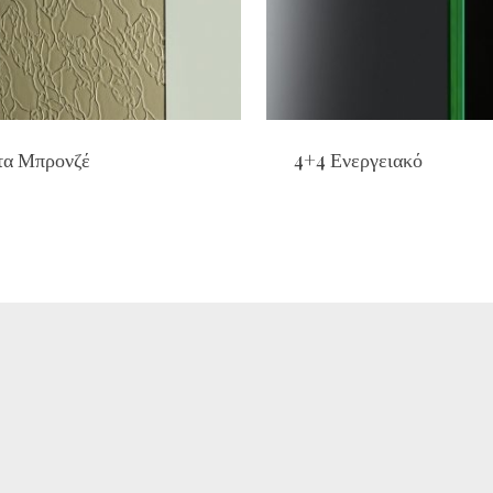
τα Μπρονζέ
4+4 Ενεργειακό