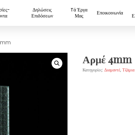
σίες-
Δηλώσεις
Tά Έργα
Εποικοινωνία
όντα
Επιδόσεων
Μας
Ε
 4mm
Αρμέ 4mm
Κατηγορίες:
Διαμαντέ
,
Τζάμια