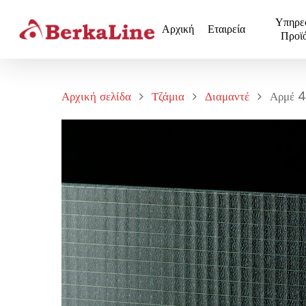
Υπηρε
Αρχική
Εταιρεία
Προϊ
Αρχική σελίδα
Τζάμια
Διαμαντέ
Αρμέ