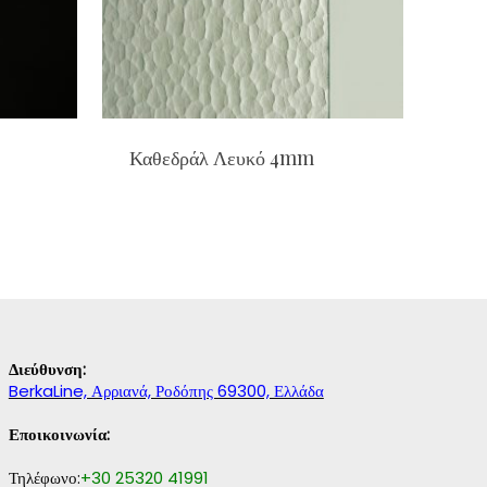
Καθεδράλ Λευκό 4mm
Διεύθυνση:
BerkaLine, Αρριανά, Ροδόπης 69300, Ελλάδα
Εποικοινωνία:
Τηλέφωνο:
+30 25320 41991