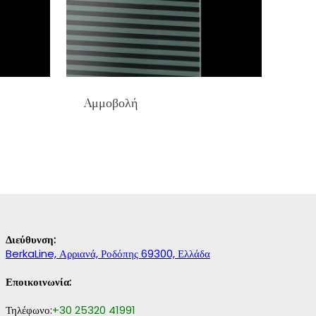
Aμμοβολή
Διεύθυνση:
BerkaLine, Αρριανά, Ροδόπης 69300, Ελλάδα
Εποικοινωνία:
Τηλέφωνο:
+30 25320 41991