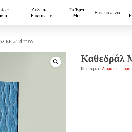
σίες-
Δηλώσεις
Tά Έργα
Εποικοινωνία
όντα
Επιδόσεων
Μας
Ε
ράλ Μπλέ 4mm
Καθεδράλ 
Κατηγορίες:
Διαμαντέ
,
Τζάμια