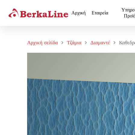
Υπηρε
Αρχική
Εταιρεία
Προϊ
Αρχική σελίδα
Τζάμια
Διαμαντέ
Καθεδ